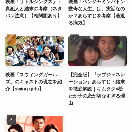
映画「リトルシングス」：
映画「ベンジャミンバトン
真犯人と結末の考察（ネタ
数奇な人生」は、実話なの
バレ注意）【相関図あり】
か？あらすじを考察【若返
る病気】
映画「スウィングガール
【完全版】『ラブジェネレ
ズ」のキャストの現在を紹
ーション』あらすじ・結末
介【swing girls】
を徹底解説｜キムタク×松
たか子の恋が切なすぎる理
由