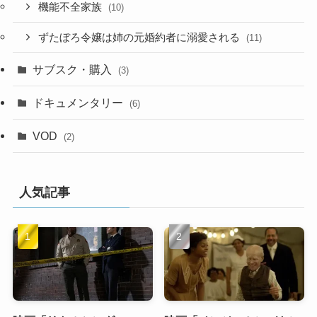
機能不全家族
(10)
ずたぼろ令嬢は姉の元婚約者に溺愛される
(11)
サブスク・購入
(3)
ドキュメンタリー
(6)
VOD
(2)
人気記事