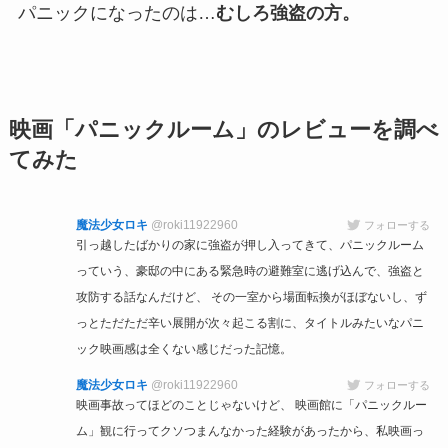
パニックになったのは…
むしろ強盗の方。
映画「パニックルーム」のレビューを調べ
てみた
魔法少女ロキ
@roki11922960
フォローする
引っ越したばかりの家に強盗が押し入ってきて、パニックルーム
っていう、豪邸の中にある緊急時の避難室に逃げ込んで、強盗と
攻防する話なんだけど、 その一室から場面転換がほぼないし、ず
っとただただ辛い展開が次々起こる割に、タイトルみたいなパニ
ック映画感は全くない感じだった記憶。
魔法少女ロキ
@roki11922960
フォローする
映画事故ってほどのことじゃないけど、 映画館に「パニックルー
ム」観に行ってクソつまんなかった経験があったから、私映画っ