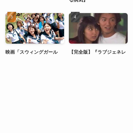
映画「スウィングガール
【完全版】『ラブジェネレ
ズ」のキャストの現在を紹
ーション』あらすじ・結末
介【swing girls】
を徹底解説｜キムタク×松
メニュー
HOME
検索
目次
トップへ
たか子の恋が切なすぎる理
由
山口百恵の「赤い運命」：