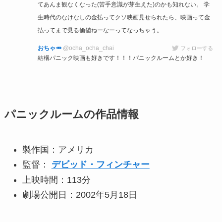
てあんま観なくなった(苦手意識が芽生えた)のかも知れない。 学
生時代のなけなしの金払ってクソ映画見せられたら、映画って金
払ってまで見る価値ねーなーってなっちゃう。
おちゃ🥕
@ocha_ocha_chai
フォローする
結構パニック映画も好きです！！！パニックルームとか好き！
パニックルームの
作品情報
製作国：アメリカ
監督：
デビッド・フィンチャー
上映時間：113分
劇場公開日：2002年5月18日