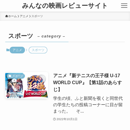
みんなの映画レビューサイト
ホーム
アニメ
スポーツ
スポーツ
– category –
アニメ
スポーツ
アニメ『新テニスの王子様 U-17
スポーツ
WORLD CUP』【第1話のあらす
じ】
学生の頃、ふと新聞を覗くと同世代
の学生たちの投稿コーナーに目が留
まった。 そ...
2022年10月1日