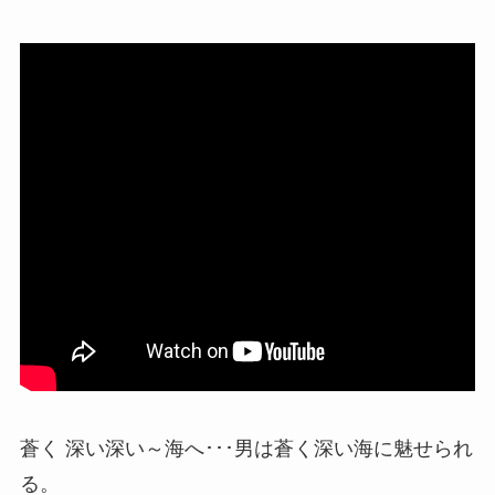
蒼く 深い深い～海へ･･･男は蒼く深い海に魅せられ
る。