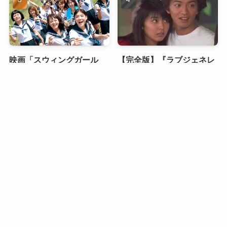
映画「スウィングガール
【完全版】『ラブジェネレ
ズ」のキャストの現在を紹
ーション』あらすじ・結末
介【swing girls】
を徹底解説｜キムタク×松
メニュー
HOME
検索
目次
トップへ
たか子の恋が切なすぎる理
由
山口百恵の「赤い運命」：
あらすじ・キャスト・見ど
ころ紹介