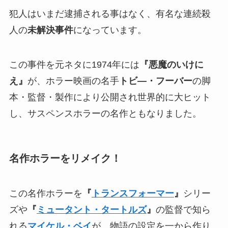
犯人はいまだ逮捕される事はなく、有名な連続殺
人の
未解決事件
になっています。
この事件を元ネタに1974年には
『悪魔のいけに
え』
が、ホラー映画の名手
トビ―・フーバー
の脚
本・監督・製作により公開され世界的に大ヒット
し、サスペンスホラーの名作ともなりました。
名作ホラーをリメイク！
この名作ホラーを
『
トランスフォーマー
』
シリー
ズや
『
ミュータント・タートルズ
』
の監督で知ら
れる
マイケル・ベイ
が、物語の設定を一から作り