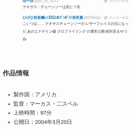
ゆーゆ
@yu_yu_2023
フォローする
テキサス・チェーンソーは見た？笑
ひげ@初老機👉💥日本ﾋﾟﾝﾎﾟｲﾝ党所属
@003hige
フォローする
こいつは…… テキサスチェーンソーの レザーフェイスの元になっ
た あのエドゲイン😱 グロファイリング の通常公開 絶対見るやつ
👍
作品情報
製作国：アメリカ
監督：マーカス・二スペル
上映時間：97分
公開日：2004年3月20日