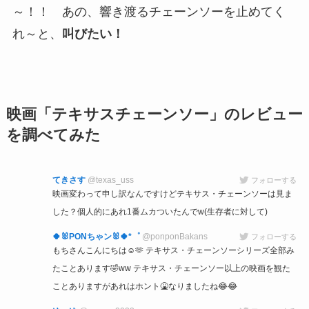
～！！ あの、響き渡るチェーンソーを止めてく
れ～と、
叫びたい！
映画「テキサスチェーンソー」のレビュー
を調べてみた
てきさす
@texas_uss
フォローする
映画変わって申し訳なんですけどテキサス・チェーンソーは見ま
した？個人的にあれ1番ムカついたんでw(生存者に対して)
🍀🐰PONちゃン🐰🍀*゜
@ponponBakans
フォローする
もちさんこんにちは☺️🫶 テキサス・チェーンソーシリーズ全部み
たことあります🤣ww テキサス・チェーンソー以上の映画を観た
ことありますがあれはホント🤮なりましたね😂😂