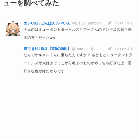
ューを調べてみた
エレCo.@ぽんぽん☆ぺいん
@EleCo_ponpon
フォローする
今日のはミュータントタートルズとプーさんのドンキコス着た外
国の方々だったww
黒可🕺ﾄｩﾝﾐ5/3【東5の06b】
@hmremedy
フォローする
なんでオルメルくんに落ちたんですか？ もともとミュータントタ
ートルズが大好きでそこから亀そのものがめっちゃ好きな上一番
好きな色が緑だからです