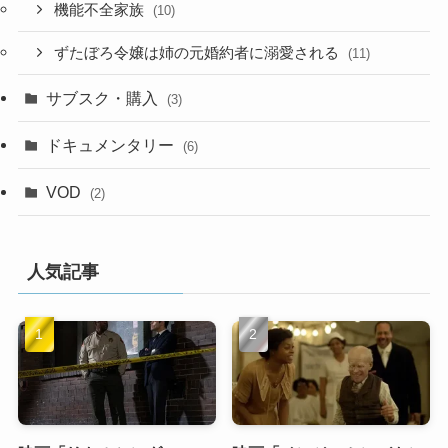
機能不全家族
(10)
ずたぼろ令嬢は姉の元婚約者に溺愛される
(11)
サブスク・購入
(3)
ドキュメンタリー
(6)
VOD
(2)
人気記事