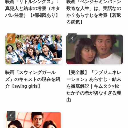
映画「リトルシングス」：
映画「ベンジャミンバトン
真犯人と結末の考察（ネタ
数奇な人生」は、実話なの
バレ注意）【相関図あり】
か？あらすじを考察【若返
る病気】
映画「スウィングガール
【完全版】『ラブジェネレ
ズ」のキャストの現在を紹
ーション』あらすじ・結末
介【swing girls】
を徹底解説｜キムタク×松
たか子の恋が切なすぎる理
由