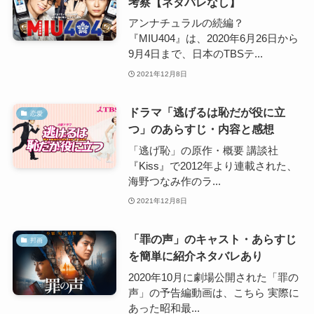
考察【ネタバレなし】
アンナチュラルの続編？
『MIU404』は、2020年6月26日から
9月4日まで、日本のTBSテ...
2021年12月8日
ドラマ「逃げるは恥だが役に立
恋愛
つ」のあらすじ・内容と感想
「逃げ恥」の原作・概要 講談社
『Kiss』で2012年より連載された、
海野つなみ作のラ...
2021年12月8日
「罪の声」のキャスト・あらすじ
邦画
を簡単に紹介ネタバレあり
2020年10月に劇場公開された「罪の
声」の予告編動画は、こちら 実際に
あった昭和最...