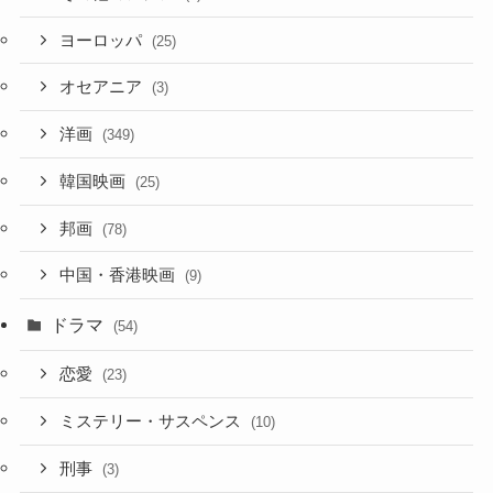
ヨーロッパ
(25)
オセアニア
(3)
洋画
(349)
韓国映画
(25)
邦画
(78)
中国・香港映画
(9)
ドラマ
(54)
恋愛
(23)
ミステリー・サスペンス
(10)
刑事
(3)