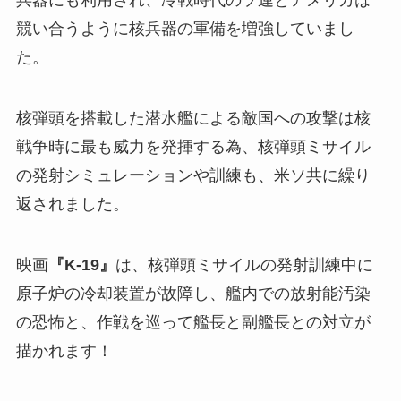
兵器にも利用され、冷戦時代のソ連とアメリカは
競い合うように核兵器の軍備を増強していまし
た。
核弾頭を搭載した潜水艦による敵国への攻撃は核
戦争時に最も威力を発揮する為、核弾頭ミサイル
の発射シミュレーションや訓練も、米ソ共に繰り
返されました。
映画
『K-19』
は、核弾頭ミサイルの発射訓練中に
原子炉の冷却装置が故障し、艦内での放射能汚染
の恐怖と、作戦を巡って艦長と副艦長との対立が
描かれます！