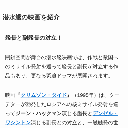
潜水艦の映画を紹介
艦長と副艦長の対立！
閉鎖空間が舞台の潜水艦映画では、作戦と敵国へ
のミサイル発射を巡って艦長と副長が対立する作
品もあり、更なる緊迫ドラマが展開されます。
映画
『
クリムゾン・タイド
』
（1995年）は、クー
デターが勃発したロシアへの核ミサイル発射を巡
って
ジーン・ハックマン
演じる艦長と
デンゼル・
ワシントン
演じる副長との対立と、一触触発の世