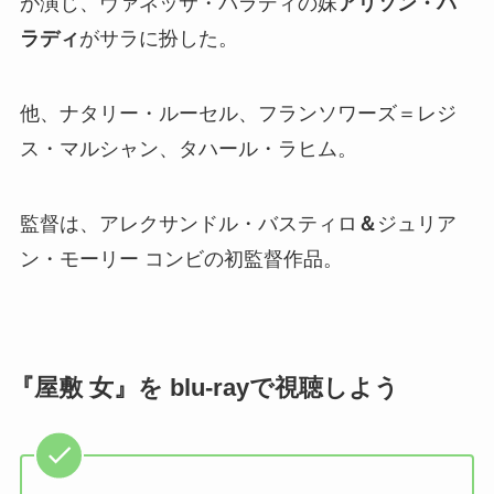
が演じ、ヴァネッサ・パラディの妹
アリソン・パ
ラディ
がサラに扮した。
他、ナタリー・ルーセル、フランソワーズ＝レジ
ス・マルシャン、タハール・ラヒム。
監督は、アレクサンドル・バスティロ
＆
ジュリア
ン・モーリー コンビの初監督作品。
『屋敷 女』を blu-rayで視聴しよう