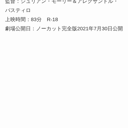
監督：ジュリアン・モーリー＆アレクサンドル・
バスティロ
上映時間：83分 R-18
劇場公開日：ノーカット完全版2021年7月30日公開