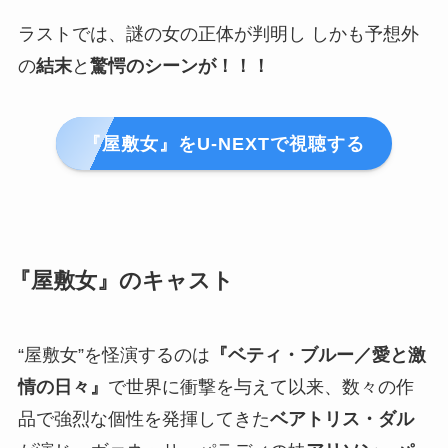
ラストでは、謎の女の正体が判明し しかも予想外
の
結末
と
驚愕のシーンが！！！
『屋敷女』をU-NEXTで視聴する
『屋敷女』のキャスト
“屋敷女”を怪演するのは
『ベティ・ブルー／愛と激
情の日々』
で世界に衝撃を与えて以来、数々の作
品で強烈な個性を発揮してきた
ベアトリス・ダル