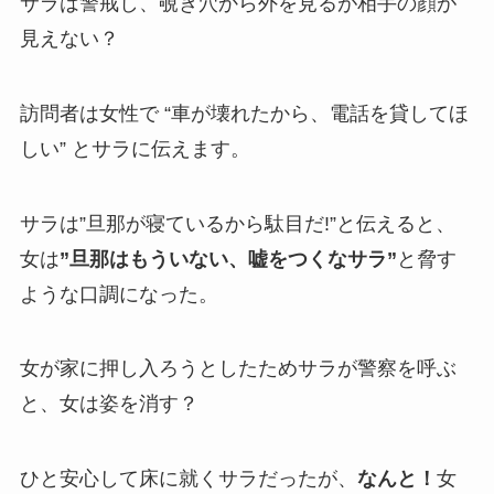
サラは警戒し、覗き穴から外を見るが相手の顔が
見えない？
訪問者は女性で “車が壊れたから、電話を貸してほ
しい” とサラに伝えます。
サラは”旦那が寝ているから駄目だ!”と伝えると、
女は
”旦那はもういない、嘘をつくなサラ”
と脅す
ような口調になった。
女が家に押し入ろうとしたためサラが警察を呼ぶ
と、女は姿を消す？
ひと安心して床に就くサラだったが、
なんと！
女