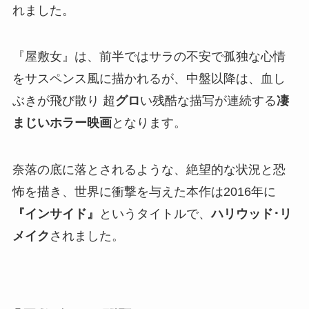
れました。
『屋敷女』は、前半ではサラの不安で孤独な心情
をサスペンス風に描かれるが、中盤以降は、血し
ぶきが飛び散り 超
グロ
い残酷な描写が連続する
凄
まじいホラー映画
となります。
奈落の底に落とされるような、絶望的な状況と恐
怖を描き、世界に衝撃を与えた本作は2016年に
『インサイド』
というタイトルで、
ハリウッド･リ
メイク
されました。