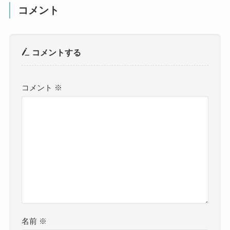
コメント
コメントする
コメント
※
名前
※