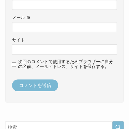
メール
※
サイト
次回のコメントで使用するためブラウザーに自分
の名前、メールアドレス、サイトを保存する。