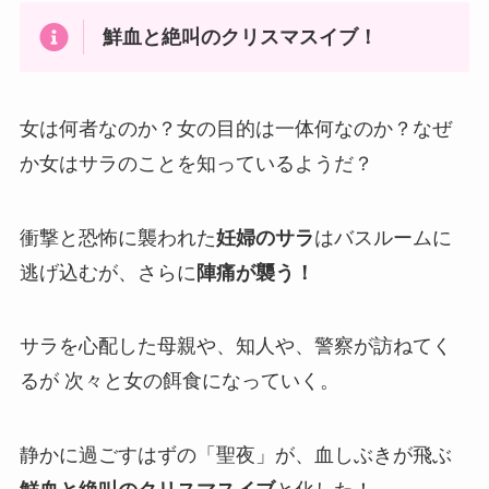
鮮血と絶叫のクリスマスイブ！
女は何者なのか？女の目的は一体何なのか？なぜ
か女はサラのことを知っているようだ？
衝撃と恐怖に襲われた
妊婦のサラ
はバスルームに
逃げ込むが、さらに
陣痛が
襲う！
サラを心配した母親や、知人や、警察が訪ねてく
るが 次々と女の餌食になっていく。
静かに過ごすはずの「聖夜」が、血しぶきが飛ぶ