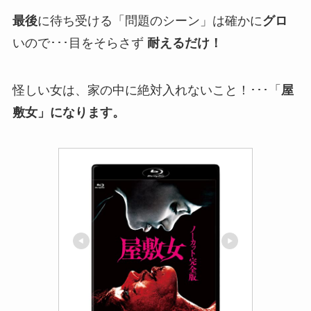
最後
に待ち受ける「問題のシーン」は確かに
グロ
いので･･･目をそらさず
耐えるだけ！
怪しい女は、家の中に絶対入れないこと！･･･「
屋
敷女」になります。