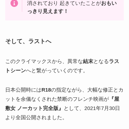
消されており 起きていたことが
おもい
っきり見えます！
そして、ラストへ
このクライマックスから、異常な
結末
となる
ラス
トシーン
へと繋がっていくのです。
日本公開時には
R18
の指定ながら、大幅な修正とカ
ットを余儀なくされた禁断のフレンチ映画が
『屋
敷女 ノーカット完全版』
として、2021年7月30日
より全国公開されました。