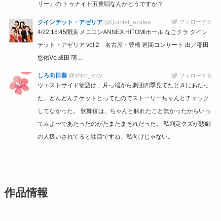
リー』の トゥナイト五重唱なんかどうですか？
クインテット・アゼリア
@Quintet_azalea
フォローする
4/22 18:45開演 メニコンANNEX HITOMIホール なごクラ クイン
テット・アゼリア vol.2 名古屋・豊橋 巡回コンサート 出／稲田
悠佑Vc 成田 萌…
しろ向日葵
@shiro_krcy
フォローする
ウエストサイド物語は、片っ端から劇団四季見てたときにあたっ
た。どんどんチケットとってたのでストーリーちゃんとチェック
してなかった。 歌舞伎は、ちゃんと触れたこと無かったからいっ
てみよ〜であたったのがたまたまそれだった。 私判定クズが悲劇
の人扱いされてると駄目ですね。私向けじゃない。
作品情報