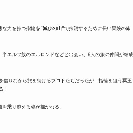
悪な力を持つ指輪を
”滅びの山”
で抹消するために長い冒険の旅
、半エルフ族のエルロンドなどと出会い、9人の旅の仲間が結
力を借りながら旅を続けるフロドたちだったが、指輪を狙う冥王
る！
難を乗り越える姿が描かれる。