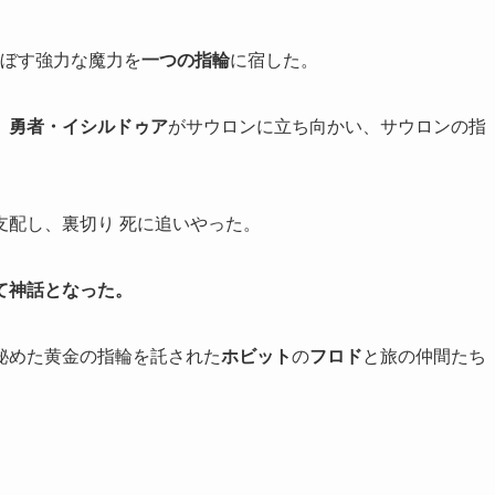
ぼす強力な魔力を
一つの指輪
に宿した。
、
勇者・イシルドゥア
がサウロンに立ち向かい、サウロンの指
支配し、裏切り 死に追いやった。
て神話となった。
秘めた黄金の指輪を託された
ホビット
の
フロド
と旅の仲間たち