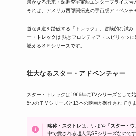
遥かなる未来・深調査宇宙船エンタープライズ号と
それは、アメリカ西部開拓史の宇宙版アドベンチ
道なき道を踏破する「トレック」、冒険的な試み
ー・トレック
は 熱きフロンティア・スピリッツ
燃えるＳＦシリーズです。
壮大なるスター・アドベンチャー
スター・トレックは1966年にTVシリーズとして始
5つのＴＶシリーズと13本の映画が製作されてき
略称・スタトレ
は、いまや
「スター・ウ
中で愛される超人気SFシリーズなので