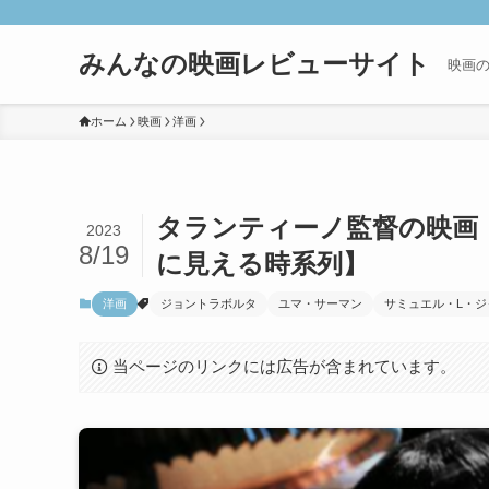
みんなの映画レビューサイト
映画
ホーム
映画
洋画
タランティーノ監督の映画
2023
8/19
に見える時系列】
洋画
ジョントラボルタ
ユマ・サーマン
サミュエル・L・ジ
当ページのリンクには広告が含まれています。