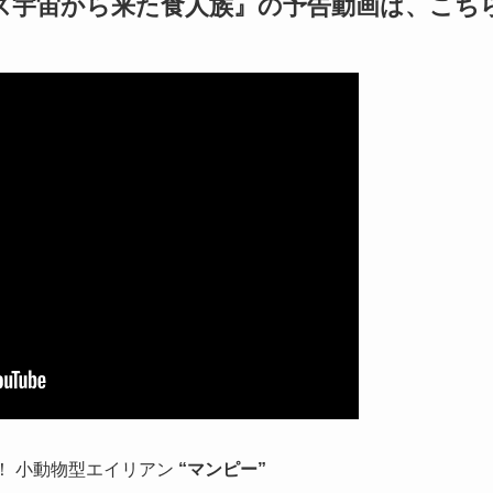
ーズ宇宙から来た食人族』の予告動画は、こち
！ 小動物型エイリアン
“
マンピー”