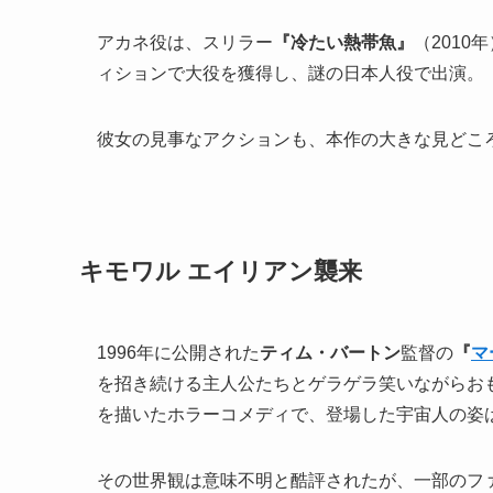
アカネ役は、スリラー
『冷たい熱帯魚』
（2010
ィションで大役を獲得し、謎の日本人役で出演。
彼女の見事なアクションも、本作の大きな見どこ
キモワル エイリアン襲来
1996年に公開された
ティム・バートン
監督の
『
マ
を招き続ける主人公たちとゲラゲラ笑いながらお
を描いたホラーコメディで、登場した宇宙人の姿
その世界観は意味不明と酷評されたが、一部のフ