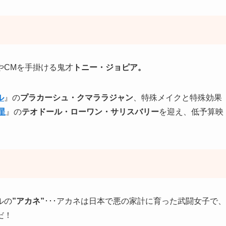
やCMを手掛ける鬼才
トニー・ジョピア。
ル
』の
プラカーシュ・クマララジャン
、特殊メイクと特殊効果
星
』の
テオドール・ローワン・サリスバリー
を迎え、低予算映
ルの
”アカネ”
･･･アカネは日本で悪の家計に育った武闘女子で、
だ！