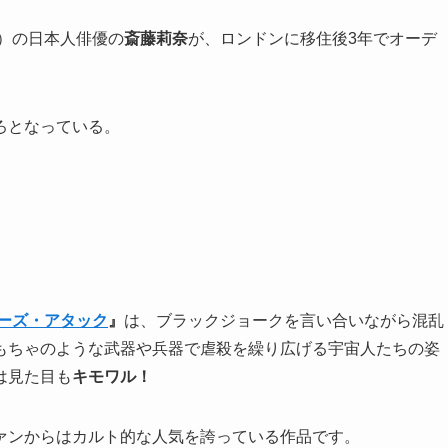
年）の日本人俳優の
斎藤莉奈
が、ロンドンに移住後3年でオーデ
ろとなっている。
ーズ・アタック
』
は、ブラックジョークを言い合いながら混乱
もちゃのような武器や兵器で虐殺を繰り広げる宇宙人たちの姿
は見た目も
キモワル！
ァンからはカルト的な人気を誇っている作品です。