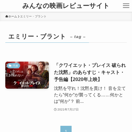
みんなの映画レビューサイト
ホーム
エミリー・ブラント
エミリー・ブラント
– tag –
「クワイエット・プレイス 破られ
洋画
た沈黙」のあらすじ・キャスト・
予告編【2020年上映】
沈黙を守れ！沈黙を貫け！ 音を立て
たら”何か”が襲ってくる……何かと
は”何か”？ 前...
2021年7月17日
1