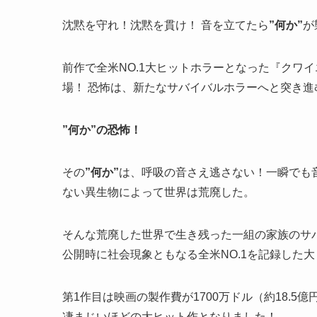
沈黙を守れ！沈黙を貫け！ 音を立てたら
”何か”
が
前作で全米NO.1大ヒットホラーとなった『クワ
場！ 恐怖は、新たなサバイバルホラーへと突き進
”
何か”の恐怖！
その
”何か”
は、呼吸の音さえ逃さない！一瞬でも
ない異生物によって世界は荒廃した。
そんな荒廃した世界で生き残った一組の家族のサバ
公開時に社会現象ともなる全米NO.1を記録した
第1作目は映画の製作費が1700万ドル（約18.5
凄まじいほどの大ヒット作となりました！