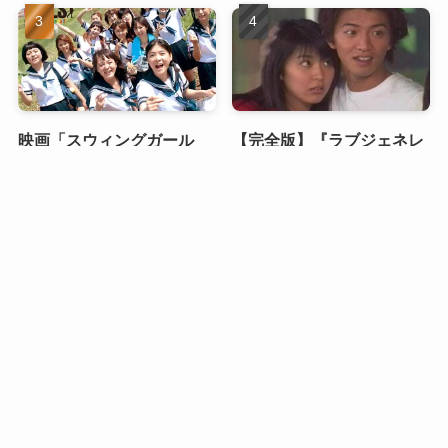
映画「スウィングガール
【完全版】『ラブジェネレ
ズ」のキャストの現在を紹
ーション』あらすじ・結末
介【swing girls】
を徹底解説｜キムタク×松
メニュー
HOME
検索
目次
トップへ
たか子の恋が切なすぎる理
由
山口百恵の「赤い運命」：
あらすじ・キャスト・見ど