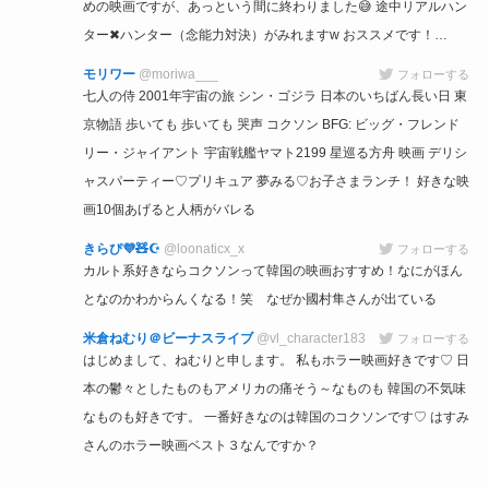
めの映画ですが、あっという間に終わりました😅 途中リアルハン
ター✖︎ハンター（念能力対決）がみれますw おススメです！…
モリワー
@moriwa___
フォローする
七人の侍 2001年宇宙の旅 シン・ゴジラ 日本のいちばん長い日 東
京物語 歩いても 歩いても 哭声 コクソン BFG: ビッグ・フレンド
リー・ジャイアント 宇宙戦艦ヤマト2199 星巡る方舟 映画 デリシ
ャスパーティー♡プリキュア 夢みる♡お子さまランチ！ 好きな映
画10個あげると人柄がバレる
きらぴ💜🧸☪️
@loonaticx_x
フォローする
カルト系好きならコクソンって韓国の映画おすすめ！なにがほん
となのかわからんくなる！笑 なぜか國村隼さんが出ている
米倉ねむり＠ビーナスライブ
@vl_character183
フォローする
はじめまして、ねむりと申します。 私もホラー映画好きです♡ 日
本の鬱々としたものもアメリカの痛そう～なものも 韓国の不気味
なものも好きです。 一番好きなのは韓国のコクソンです♡ はすみ
さんのホラー映画ベスト３なんですか？