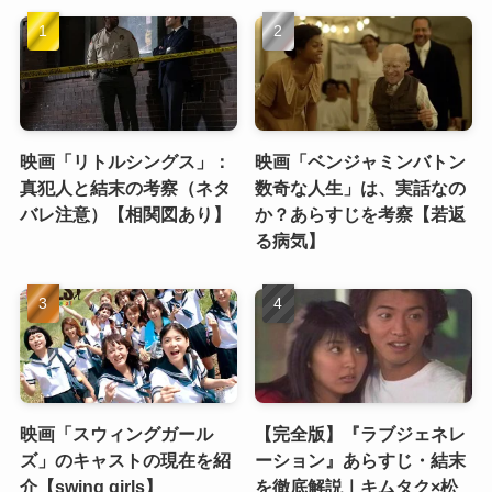
映画「リトルシングス」：
映画「ベンジャミンバトン
真犯人と結末の考察（ネタ
数奇な人生」は、実話なの
バレ注意）【相関図あり】
か？あらすじを考察【若返
る病気】
映画「スウィングガール
【完全版】『ラブジェネレ
ズ」のキャストの現在を紹
ーション』あらすじ・結末
介【swing girls】
を徹底解説｜キムタク×松