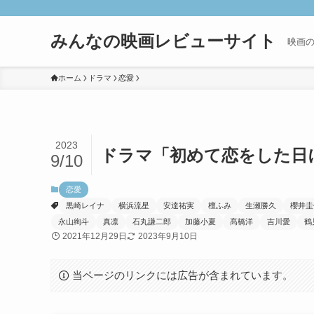
みんなの映画レビューサイト
映画
ホーム
ドラマ
恋愛
2023
ドラマ「初めて恋をした日
9/10
恋愛
黒崎レイナ
横浜流星
安達祐実
檀ふみ
生瀬勝久
櫻井圭
永山絢斗
真凛
石丸謙二郎
加藤小夏
髙橋洋
吉川愛
鶴
2021年12月29日
2023年9月10日
当ページのリンクには広告が含まれています。