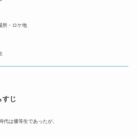
場所・ロケ地
歌
らすじ
校時代は優等生であったが、