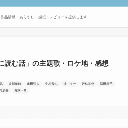
の作品情報・あらすじ・感想・レビューを提供します
に読む話」の主題歌・ロケ地・感想
佑
皆川猿時
永田崇人
中村倫也
浜中文一
若林拓也
深田恭子
見辰吾
堀家一希