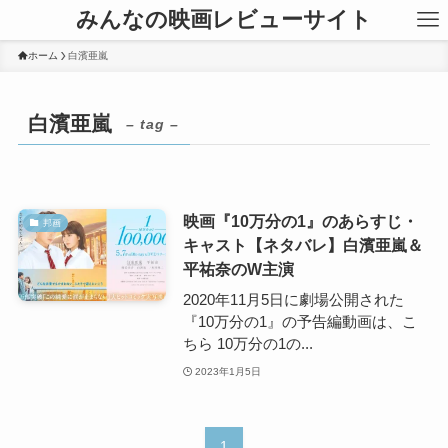
みんなの映画レビューサイト
ホーム
白濱亜嵐
白濱亜嵐
– tag –
映画『10万分の1』のあらすじ・
邦画
キャスト【ネタバレ】白濱亜嵐＆
平祐奈のW主演
2020年11月5日に劇場公開された
『10万分の1』の予告編動画は、こ
ちら 10万分の1の...
2023年1月5日
1