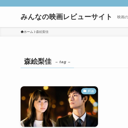
みんなの映画レビューサイト
映画
ホーム
森絵梨佳
森絵梨佳
– tag –
邦画