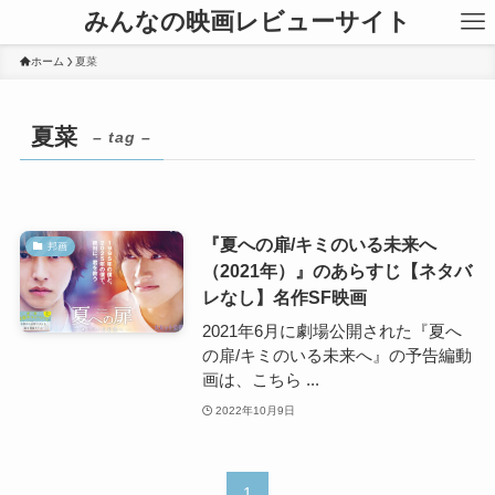
みんなの映画レビューサイト
ホーム
夏菜
夏菜
– tag –
『夏への扉/キミのいる未来へ
邦画
（2021年）』のあらすじ【ネタバ
レなし】名作SF映画
2021年6月に劇場公開された『夏へ
の扉/キミのいる未来へ』の予告編動
画は、こちら ...
2022年10月9日
1